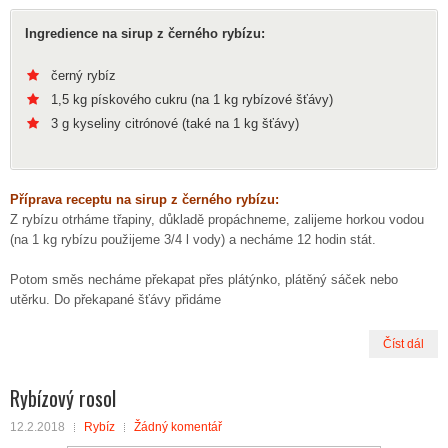
Ingredience na sirup z černého rybízu:
černý rybíz
1,5 kg pískového cukru (na 1 kg rybízové šťávy)
3 g kyseliny citrónové (také na 1 kg šťávy)
Příprava receptu na sirup z černého rybízu:
Z rybízu otrháme třapiny, důkladě propáchneme, zalijeme horkou vodou
(na 1 kg rybízu použijeme 3/4 l vody) a necháme 12 hodin stát.
Potom směs necháme překapat přes plátýnko, plátěný sáček nebo
utěrku. Do překapané šťávy přidáme
Číst dál
Rybízový rosol
12.2.2018
Rybíz
Žádný komentář