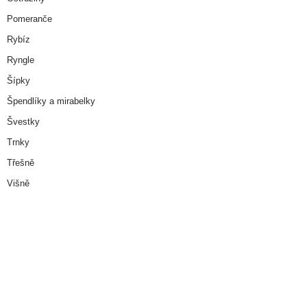
Pomeranče
Rybíz
Ryngle
Šípky
Špendlíky a mirabelky
Švestky
Trnky
Třešně
Višně