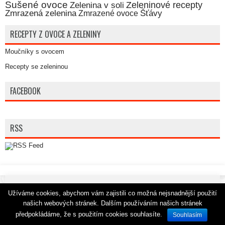
Sušené ovoce
Zeleninové recepty
Zelenina v soli
Zmrazená zelenina
Šťávy
Zmrazené ovoce
RECEPTY Z OVOCE A ZELENINY
Moučníky s ovocem
Recepty se zeleninou
FACEBOOK
RSS
Kopírování, nebo šíření obsahu téchto stránek, je bez písemného
Užíváme cookies, abychom vám zajistili co možná nejsnadnější použití
souhlasu ZAKÁZÁNO.
našich webových stránek. Dalším používáním našich stránek
předpokládáme, že s použitím cookies souhlasíte.
Souhlasím
Powered by
WordPress