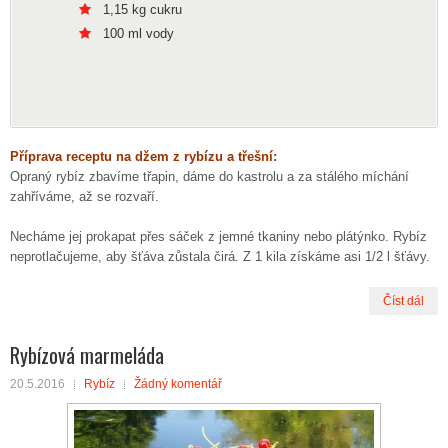
1,15 kg cukru
100 ml vody
Příprava receptu na džem z rybízu a třešní:
Opraný rybíz zbavíme třapin, dáme do kastrolu a za stálého míchání
zahříváme, až se rozvaří.
Necháme jej prokapat přes sáček z jemné tkaniny nebo plátýnko. Rybíz
neprotlačujeme, aby šťáva zůstala čirá. Z 1 kila získáme asi 1/2 l šťávy.
Číst dál
Rybízová marmeláda
20.5.2016
Rybíz
Žádný komentář