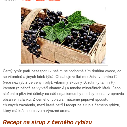
Černý rybíz patří bezesporu k našim nejhodnotnějším druhům ovoce, co
se vitamínů a jiných látek týká. Obsahuje velké množství vitamínu C
(více než rybíz červený i bílý), vitamíny skupiny B, rutin (vitamín P),
karoten (z něhož se vytváří vitamín A) a mnoho minerálních látek. Jeho
složení a příznivé účinky na náš organismus by se daly popsat v opravdu
obsáhlém článku. Z černého rybízu si můžeme připravit spoustu
chutných zavařenin, mezi které patří i recept na sirup z černého rybízu,
který má krásnou barvu a výrazné aroma.
Recept na sirup z černého rybízu