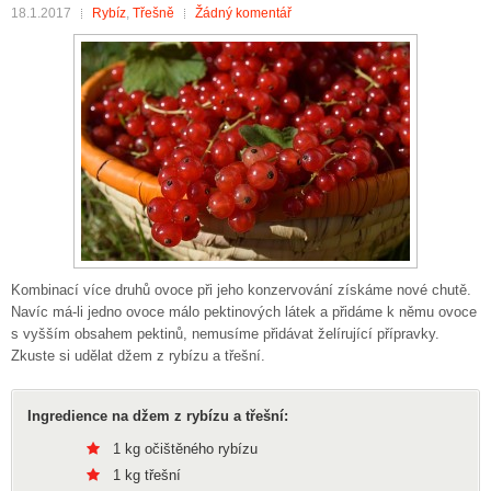
18.1.2017
Rybíz
,
Třešně
Žádný komentář
Kombinací více druhů ovoce při jeho konzervování získáme nové chutě.
Navíc má-li jedno ovoce málo pektinových látek a přidáme k němu ovoce
s vyšším obsahem pektinů, nemusíme přidávat želírující přípravky.
Zkuste si udělat džem z rybízu a třešní.
Ingredience na džem z rybízu a třešní:
1 kg očištěného rybízu
1 kg třešní