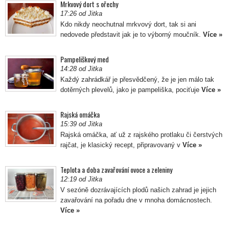
Mrkvový dort s ořechy
17:26 od Jitka
Kdo nikdy neochutnal mrkvový dort, tak si ani
nedovede představit jak je to výborný moučník.
Více »
Pampeliškový med
14:28 od Jitka
Každý zahrádkář je přesvědčený, že je jen málo tak
dotěrných plevelů, jako je pampeliška, pociťuje
Více »
Rajská omáčka
15:39 od Jitka
Rajská omáčka, ať už z rajského protlaku či čerstvých
rajčat, je klasický recept, připravovaný v
Více »
Teplota a doba zavařování ovoce a zeleniny
12:19 od Jitka
V sezóně dozrávajících plodů našich zahrad je jejich
zavařování na pořadu dne v mnoha domácnostech.
Více »