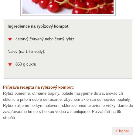
Ingredience na rybízový kompot:
čerstvý červený nebo černý rybíz
Nálev (na 1 litr vody):
850 g cukru
Příprava receptu na rybízový kompot:
Rybíz opereme, otrháme třapiny, bobule nasypeme do zavařovacích
sklenic a přitom dobře setřásáme, abychom sklenice co nejvíce naplnily.
Rybíz zalijeme horkým nálevem, sklenice hned uzavřeme víčky, dáme do
zavařovacího hrnce s horkou vodou a sterilujeme. Po zahřátí na 85
stupňů
Číst dál