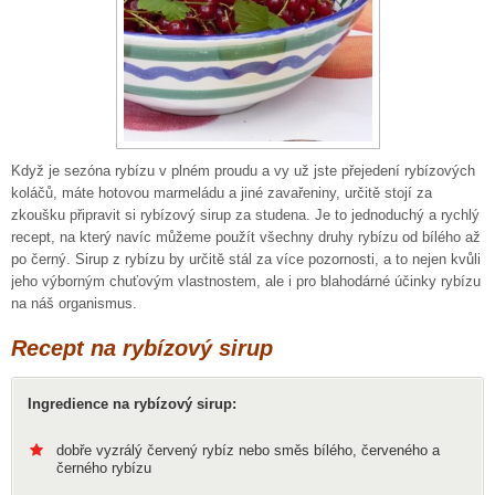
Když je sezóna rybízu v plném proudu a vy už jste přejedení rybízových
koláčů, máte hotovou marmeládu a jiné zavařeniny, určitě stojí za
zkoušku připravit si rybízový sirup za studena. Je to jednoduchý a rychlý
recept, na který navíc můžeme použít všechny druhy rybízu od bílého až
po černý. Sirup z rybízu by určitě stál za více pozornosti, a to nejen kvůli
jeho výborným chuťovým vlastnostem, ale i pro blahodárné účinky rybízu
na náš organismus.
Recept na rybízový sirup
Ingredience na rybízový sirup:
dobře vyzrálý červený rybíz nebo směs bílého, červeného a
černého rybízu