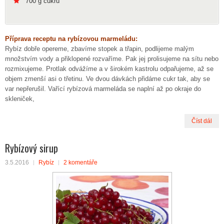
700 g cukru
Příprava receptu na rybízovou marmeládu:
Rybíz dobře opereme, zbavíme stopek a třapin, podlijeme malým
množstvím vody a přiklopené rozvaříme. Pak jej prolisujeme na sítu nebo
rozmixujeme. Protlak odvážíme a v širokém kastrolu odpařujeme, až se
objem zmenší asi o třetinu. Ve dvou dávkách přidáme cukr tak, aby se
var nepřerušil. Vařící rybízová marmeláda se naplní až po okraje do
skleniček,
Číst dál
Rybízový sirup
3.5.2016
Rybíz
2 komentáře