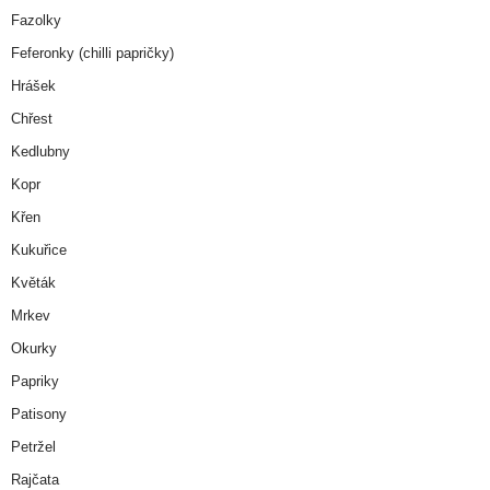
Fazolky
Feferonky (chilli papričky)
Hrášek
Chřest
Kedlubny
Kopr
Křen
Kukuřice
Květák
Mrkev
Okurky
Papriky
Patisony
Petržel
Rajčata