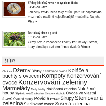
Křehký jablečný závin z nekynutého těsta
14:46 od Jitka
Jablečný závin, nebo taky štrůdl, patří už odpradávna
mezi naše tradičně nejoblíbenější moučníky. Na jeho
Více »
Bezinkový sirup z plodů
13:35 od Jitka
Černý bez je všeobecně známý keř, někdy i strom,
který zkrášluje své okolí hned dvakrát
Více »
ŠTÍTKY
Džemy
Koláče a
Džusy
Kandované ovoce
Chutney
Kompoty
Konzervování
buchty s ovocem
Konzervování zeleniny
ovoce
Marmelády
Naložené
Nakládaná zelenina
Medy
Mošty
houby
Ovoce ve vlastní
Náplň do koláčů a buchet
Ovoce v alkoholu
Sterilovaná
Sirupy
Povidla
šťávě
Ovocné rosoly
Protlaky
zelenina
Sušená zelenina
Sterilované ovoce