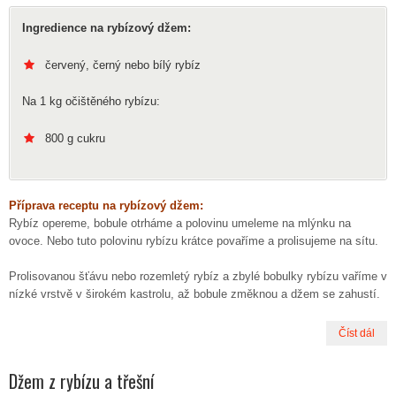
Ingredience na rybízový džem:
červený, černý nebo bílý rybíz
Na 1 kg očištěného rybízu:
800 g cukru
Příprava receptu na rybízový džem:
Rybíz opereme, bobule otrháme a polovinu umeleme na mlýnku na
ovoce. Nebo tuto polovinu rybízu krátce povaříme a prolisujeme na sítu.
Prolisovanou šťávu nebo rozemletý rybíz a zbylé bobulky rybízu vaříme v
nízké vrstvě v širokém kastrolu, až bobule změknou a džem se zahustí.
Číst dál
Džem z rybízu a třešní