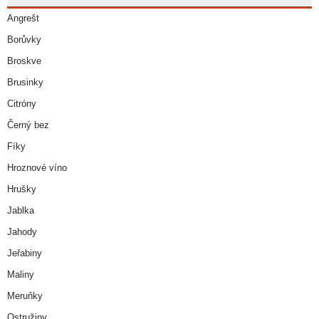
Angrešt
Borůvky
Broskve
Brusinky
Citróny
Černý bez
Fíky
Hroznové víno
Hrušky
Jablka
Jahody
Jeřabiny
Maliny
Meruňky
Ostružiny