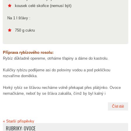
kousek celé skořice (nemusí být)
Na 1 l šťávy :
750 g cukru
Příprava rybízového rosolu:
Rybíz důkladně opereme, otrháme třapiny a dáme do kastrolu.
Kuličky rybízu podlijeme asi do poloviny vodou a pod pokličkou
rozvaříme doměkka.
Horký rybíz se šťávou necháme volně překapat přes plátýnko. Ovoce
nemačkáme, neboť by se šťáva zakalila, čímž by byl kalný i
Číst dál
«
Starší příspěvky
RUBRIKY: OVOCE