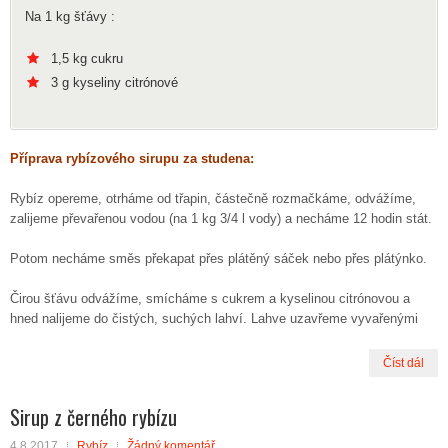
Na 1 kg šťávy :
1,5 kg cukru
3 g kyseliny citrónové
Příprava rybízového sirupu za studena:
Rybíz opereme, otrháme od třapin, částečně rozmačkáme, odvážíme,
zalijeme převařenou vodou (na 1 kg 3/4 l vody) a necháme 12 hodin stát.
Potom necháme směs překapat přes plátěný sáček nebo přes plátýnko.
Čirou šťávu odvážíme, smícháme s cukrem a kyselinou citrónovou a
hned nalijeme do čistých, suchých lahví. Lahve uzavřeme vyvařenými
Číst dál
Sirup z černého rybízu
4.8.2017
Rybíz
Žádný komentář